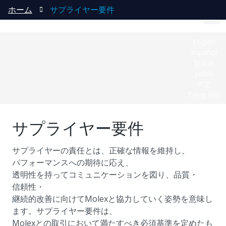
ホーム
サプライヤー要件
English
español
한국어
polski
中文
Tiếng Việt
サプライヤー要件
サプライヤーの責任とは、正確な情報を維持し、
パフォーマンスへの期待に応え、
透明性を持ってコミュニケーションを図り、品質・
信頼性・
継続的改善に向けてMolexと協力していく姿勢を意味し
ます。サプライヤー要件は、
Molexとの取引において満たすべき必須基準を定めたも